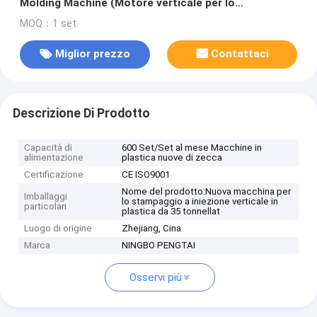
Molding Machine (Motore verticale per lo
stampaggio a iniezione di plastica)
MOQ：1 set
Miglior prezzo
Contattaci
Descrizione Di Prodotto
Capacità di
600 Set/Set al mese Macchine in
alimentazione
plastica nuove di zecca
Certificazione
CE ISO9001
Nome del prodotto:Nuova macchina per
Imballaggi
lo stampaggio a iniezione verticale in
particolari
plastica da 35 tonnellat
Luogo di origine
Zhejiang, Cina
Marca
NINGBO PENGTAI
Osservi più