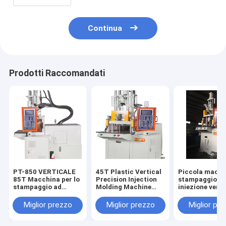
Continua
Prodotti Raccomandati
PT-850 VERTICALE
45T Plastic Vertical
Piccola macch
85T Macchina per lo
Precision Injection
stampaggio a
stampaggio ad
Molding Machine
iniezione verti
iniezione verticale di
Verticale
plastica VERT
plastica
15T
Miglior prezzo
Miglior prezzo
Miglior pr