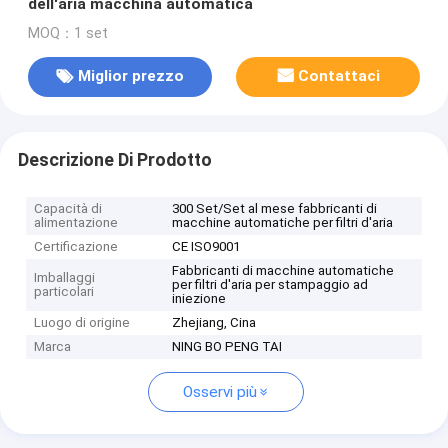
dell'aria macchina automatica
MOQ：1 set
Miglior prezzo
Contattaci
Descrizione Di Prodotto
Capacità di
300 Set/Set al mese fabbricanti di
alimentazione
macchine automatiche per filtri d'aria
Certificazione
CE ISO9001
Fabbricanti di macchine automatiche
Imballaggi
per filtri d'aria per stampaggio ad
particolari
iniezione
Luogo di origine
Zhejiang, Cina
Marca
NING BO PENG TAI
Osservi più