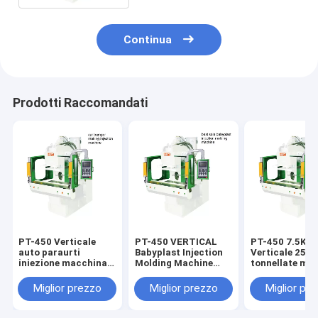
Continua
Prodotti Raccomandati
PT-450 Verticale
PT-450 VERTICAL
PT-450 7.5KW
auto paraurti
Babyplast Injection
Verticale 250
iniezione macchina
Molding Machine
tonnellate ma
7.5KW
7.5KW Iniezione della
di stampaggio
automaticamente
testa del tubo
automatico a
Miglior prezzo
Miglior prezzo
Miglior pr
iniezione