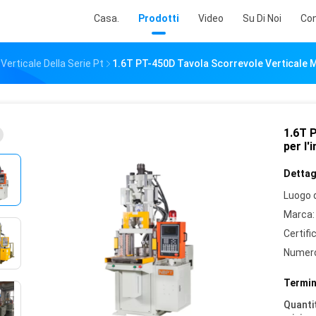
Casa.
Prodotti
Video
Su Di Noi
Con
erticale Della Serie Pt
1.6T PT-450D Tavola Scorrevole Verticale Ma
1.6T 
per l'
Dettagl
Luogo d
Marca:
Certifi
Numero
Termin
Quantit