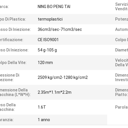
Serviz
arca:
NING BO PENG TAI
Vendit
po Di Plastica:
termoplastici
Potenz
sso Di Iniezione:
36cm3/sec-71cm3/sec
Autom
rtificazione:
CE ISO9001
Colpo 
so Di Iniezione:
54 g-105 g
Diamet
Veloci
lpo Della Vite:
120 mm
Della V
essione Di
Dimens
2509 kg/cm2-1280 kg/cm2
iezione:
Invest
mensione Della
Dimens
2.35m*1.1m*2.2m
cchina (L*W*H):
Piatto:
so Della
1.6T
Parola
cchina:
ranzia:
1 anno