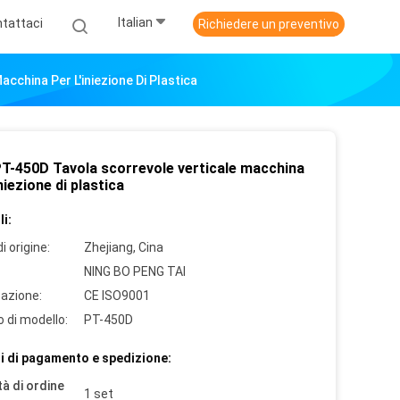
Italian
tattaci
Richiedere un preventivo
cchina Per L'iniezione Di Plastica
PT-450D Tavola scorrevole verticale macchina
iniezione di plastica
i:
i origine:
Zhejiang, Cina
NING BO PENG TAI
cazione:
CE ISO9001
 di modello:
PT-450D
i di pagamento e spedizione:
à di ordine
1 set