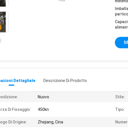
minimo
Imball
partico
Capaci
alimen
M
azioni Dettagliate
Descrizione Di Prodotto
ndizione:
Nuovo
Stile:
rza Di Fissaggio:
450kn
Tipo:
ogo Di Origine:
Zhejiang, Cina
Numero