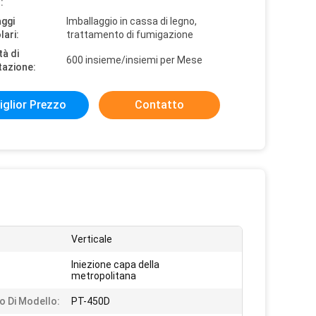
:
aggi
Imballaggio in cassa di legno,
lari:
trattamento di fumigazione
tà di
600 insieme/insiemi per Mese
tazione:
iglior Prezzo
Contatto
Verticale
Iniezione capa della
metropolitana
 Di Modello:
PT-450D