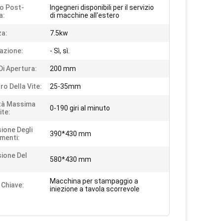
io Post-
Ingegneri disponibili per il servizio
a:
di macchine all'estero
a:
7.5kw
azione:
- Sì, sì.
Di Apertura:
200 mm
ro Della Vite:
25-35mm
tà Massima
0-190 giri al minuto
ite:
ione Degli
390*430 mm
imenti:
ione Del
580*430 mm
Macchina per stampaggio a
 Chiave:
iniezione a tavola scorrevole