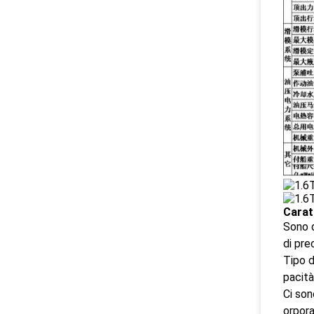
Carat
Sono d
di pre
Tipo d
pacità
Ci son
orpora