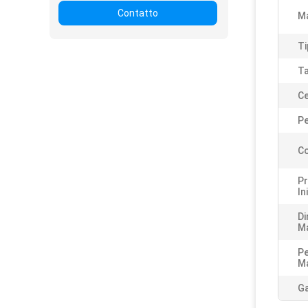
Contatto
M
Ti
Ta
Ce
Pe
Co
Pr
In
Di
Ma
Pe
Ma
Ga