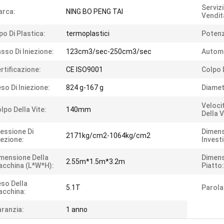
Serviz
arca:
NING BO PENG TAI
Vendit
po Di Plastica:
termoplastici
Potenz
sso Di Iniezione:
123cm3/sec-250cm3/sec
Autom
rtificazione:
CE ISO9001
Colpo 
so Di Iniezione:
824 g-167 g
Diamet
Veloci
lpo Della Vite:
140mm
Della V
essione Di
Dimens
2171kg/cm2-1064kg/cm2
iezione:
Invest
mensione Della
Dimens
2.55m*1.5m*3.2m
cchina (L*W*H):
Piatto:
so Della
5.1T
Parola
cchina:
ranzia:
1 anno