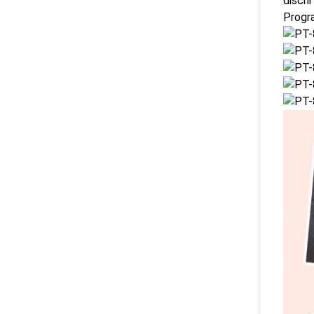
dischi
Progra