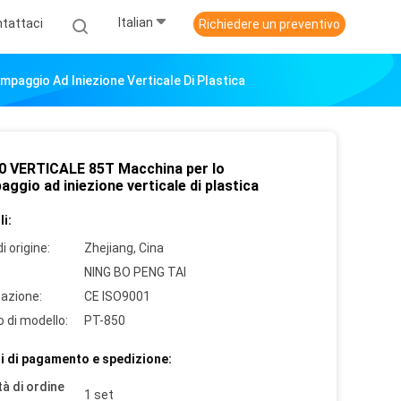
Italian
tattaci
Richiedere un preventivo
aggio Ad Iniezione Verticale Di Plastica
0 VERTICALE 85T Macchina per lo
ggio ad iniezione verticale di plastica
i:
i origine:
Zhejiang, Cina
NING BO PENG TAI
cazione:
CE ISO9001
 di modello:
PT-850
i di pagamento e spedizione:
à di ordine
1 set