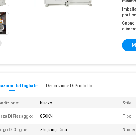
minimo
Imball
partico
Capaci
alimen
M
azioni Dettagliate
Descrizione Di Prodotto
ndizione:
Nuovo
Stile:
rza Di Fissaggio:
850KN
Tipo:
ogo Di Origine:
Zhejiang, Cina
Numero