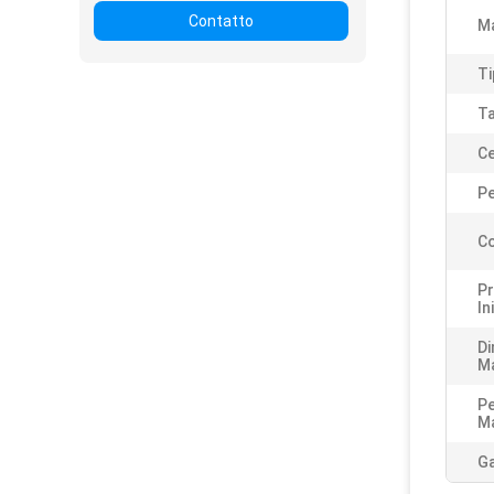
Contatto
M
Ti
Ta
Ce
Pe
Co
Pr
In
Di
Ma
Pe
Ma
Ga