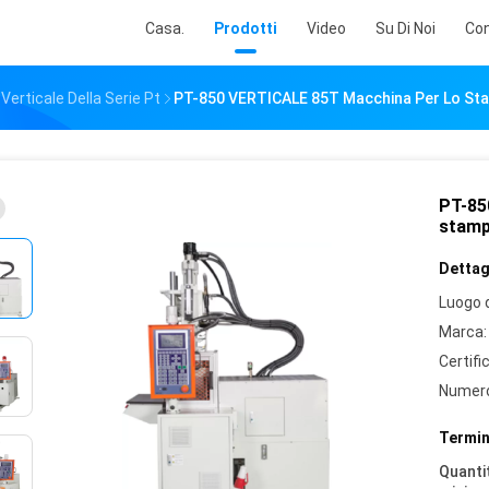
Casa.
Prodotti
Video
Su Di Noi
Con
erticale Della Serie Pt
PT-850 VERTICALE 85T Macchina Per Lo Stamp
PT-85
stampa
Dettagl
Luogo d
Marca:
Certifi
Numero
Termin
Quantit