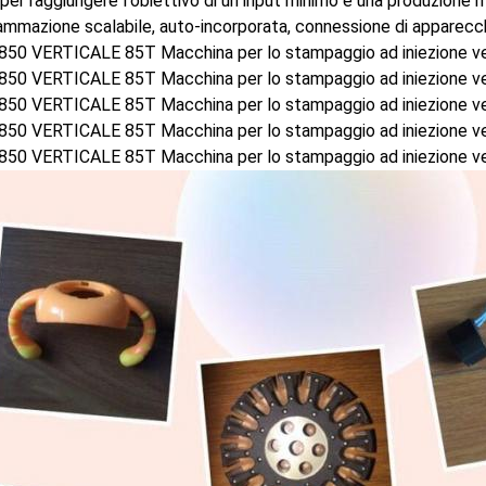
 per raggiungere l'obiettivo di un input minimo e una produzione 
mmazione scalabile, auto-incorporata, connessione di apparecchi