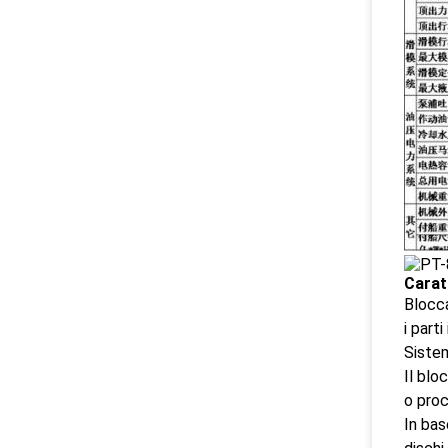
Carat
Blocca
i part
Sistem
Il blo
o proc
In bas