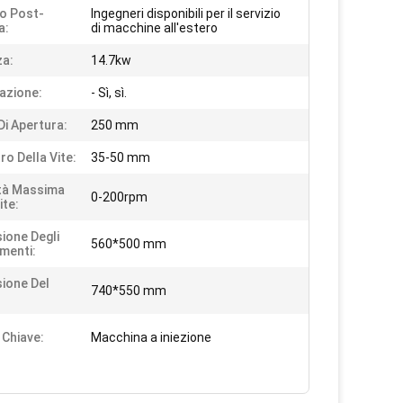
io Post-
Ingegneri disponibili per il servizio
a:
di macchine all'estero
a:
14.7kw
azione:
- Sì, sì.
Di Apertura:
250 mm
ro Della Vite:
35-50 mm
tà Massima
0-200rpm
ite:
ione Degli
560*500 mm
imenti:
ione Del
740*550 mm
 Chiave:
Macchina a iniezione