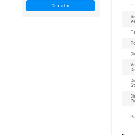
Contatto
Ti
Se
Ve
Ta
Po
Di
Ve
De
Di
St
Di
Pi
Pa