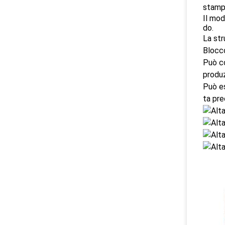
stampa
Il mod
do.
La str
Blocco
Può co
produz
Può es
ta pre