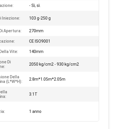
azione:
- Sì, sì.
 Iniezione:
103 g-250 g
Di Apertura:
270mm
icazione:
CE ISO9001
ella Vite:
140mm
one Di
2050 kg/cm2 - 930 kg/cm2
ne:
ione Della
2.8m*1.05m*2.05m
na (L*W*H):
ella
3.1T
na:
ia:
1 anno