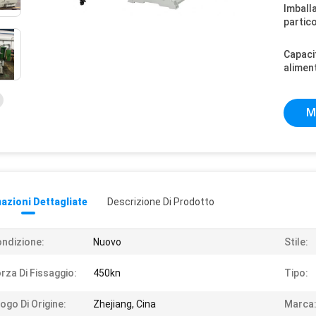
Imball
partico
Capaci
alimen
M
azioni Dettagliate
Descrizione Di Prodotto
ndizione:
Nuovo
Stile:
rza Di Fissaggio:
450kn
Tipo:
ogo Di Origine:
Zhejiang, Cina
Marca