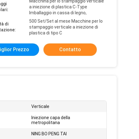
Macchina per lo stampaggio verticale
aggi
a iniezione di plastica C-Type
lari:
Imballaggio in cassa di legno,
500 Set/Set al mese Macchine per lo
tà di
stampaggio verticale a iniezione di
tazione:
plastica di tipo C
iglior Prezzo
Contatto
Verticale
Iniezione capa della
metropolitana
:
NING BO PENG TAI