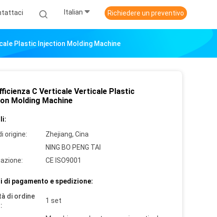
Italian
tattaci
Richiedere un preventivo
icale Plastic Injection Molding Machine
fficienza C Verticale Verticale Plastic
tion Molding Machine
i:
i origine:
Zhejiang, Cina
NING BO PENG TAI
cazione:
CE ISO9001
i di pagamento e spedizione:
à di ordine
1 set
: