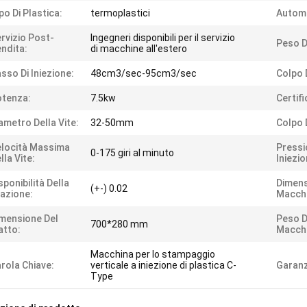
po Di Plastica:
termoplastici
Autom
rvizio Post-
Ingegneri disponibili per il servizio
Peso Di
ndita:
di macchine all'estero
sso Di Iniezione:
48cm3/sec-95cm3/sec
Colpo 
tenza:
7.5kw
Certif
ametro Della Vite:
32-50mm
Colpo D
locità Massima
Pressi
0-175 giri al minuto
lla Vite:
Iniezio
sponibilità Della
Dimens
(+-) 0.02
azione:
Macchi
mensione Del
Peso D
700*280 mm
atto:
Macchi
Macchina per lo stampaggio
rola Chiave:
verticale a iniezione di plastica C-
Garanz
Type