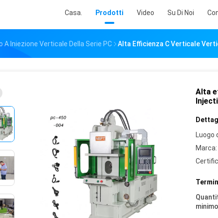
Casa.
Prodotti
Video
Su Di Noi
Con
A Iniezione Verticale Della Serie PC
Alta Efficienza C Verticale Vert
Alta e
Injec
Dettagl
Luogo d
Marca:
Certifi
Termin
Quantit
minimo