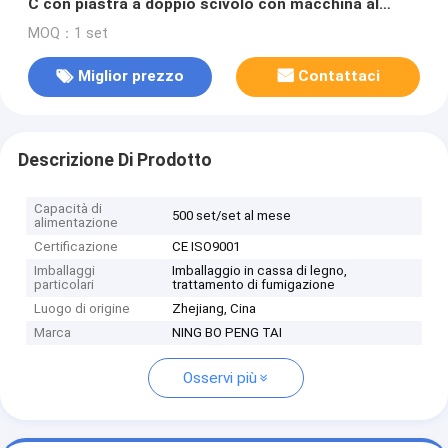
C con piastra a doppio scivolo con macchina al
miglior prezzo
MOQ：1 set
Miglior prezzo
Contattaci
Descrizione Di Prodotto
Capacità di
500 set/set al mese
alimentazione
Certificazione
CE ISO9001
Imballaggi
Imballaggio in cassa di legno,
particolari
trattamento di fumigazione
Luogo di origine
Zhejiang, Cina
Marca
NING BO PENG TAI
Osservi più