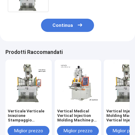
produzione di capsule)
Continua
Prodotti Raccomandati
Verticale Verticale
Vertical Medical
Vertical Inject
Iniezione
Vertical Injection
Molding Mach
Stampaggio
Molding Machine per
Vertical Inject
macchina Vasi
la produzione di
Molding Mach
Making Machine
palline da golf
Vertical Inject
Miglior prezzo
Miglior prezzo
Miglior pr
Molding Mach