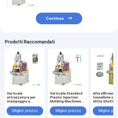
plastica
Continua
Prodotti Raccomandati
Verticale
Verticale Standard
Alta efficienza
attrezzatura per
Plastic Injection
tonnellate sin
stampaggio a
Molding Machines
slitta Shuttle 
iniezione a tagle a
for Tooth Floss
Vertical Inject
appendiabiti
Sticks
Molding Mach
Miglior prezzo
Miglior prezzo
Miglior pr
completamente
automatica con