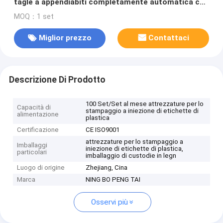
tagle a appendiabiti completamente automatica con
serratura in plastica
MOQ：1 set
Miglior prezzo
Contattaci
Descrizione Di Prodotto
100 Set/Set al mese attrezzature per lo
Capacità di
stampaggio a iniezione di etichette di
alimentazione
plastica
Certificazione
CE ISO9001
attrezzature per lo stampaggio a
Imballaggi
iniezione di etichette di plastica,
particolari
imballaggio di custodie in legn
Luogo di origine
Zhejiang, Cina
Marca
NING BO PENG TAI
Osservi più