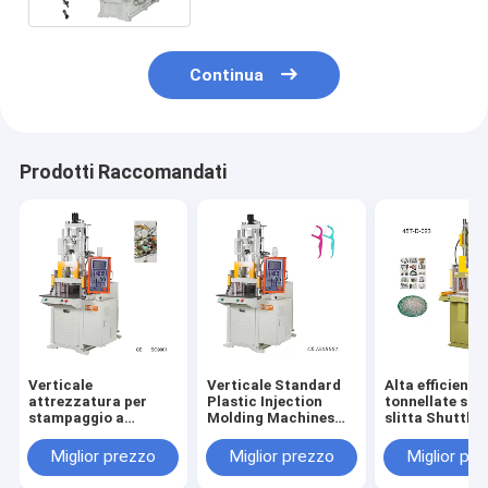
Continua
Prodotti Raccomandati
Verticale
Verticale Standard
Alta efficienza
attrezzatura per
Plastic Injection
tonnellate sin
stampaggio a
Molding Machines
slitta Shuttle 
iniezione a tagle a
for Tooth Floss
Vertical Inject
appendiabiti
Sticks
Molding Mach
Miglior prezzo
Miglior prezzo
Miglior pr
completamente
automatica con