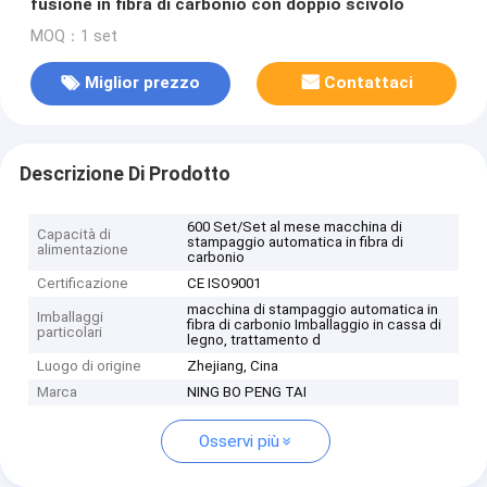
fusione in fibra di carbonio con doppio scivolo
MOQ：1 set
Miglior prezzo
Contattaci
Descrizione Di Prodotto
600 Set/Set al mese macchina di
Capacità di
stampaggio automatica in fibra di
alimentazione
carbonio
Certificazione
CE ISO9001
macchina di stampaggio automatica in
Imballaggi
fibra di carbonio Imballaggio in cassa di
particolari
legno, trattamento d
Luogo di origine
Zhejiang, Cina
Marca
NING BO PENG TAI
Osservi più