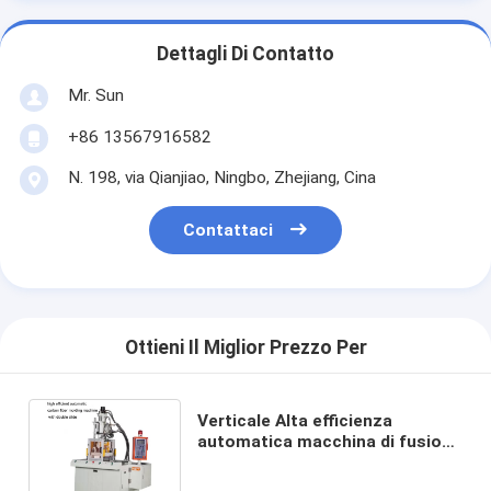
Dettagli Di Contatto
Mr. Sun
+86 13567916582
N. 198, via Qianjiao, Ningbo, Zhejiang, Cina
Contattaci
Ottieni Il Miglior Prezzo Per
Verticale Alta efficienza
automatica macchina di fusione
in fibra di carbonio con doppio
scivolo